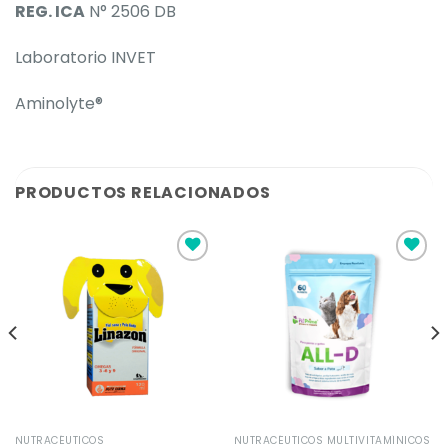
REG. ICA
N° 2506 DB
Laboratorio INVET
Aminolyte®
PRODUCTOS RELACIONADOS
Añadir
Añadir
a la
a la
lista de
lista de
deseos
deseos
NUTRACÉUTICOS
NUTRACÉUTICOS MULTIVITAMÍNICOS