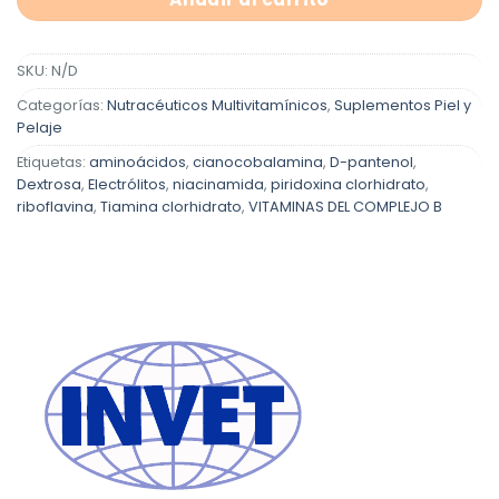
SKU:
N/D
Categorías:
Nutracéuticos Multivitamínicos
,
Suplementos Piel y
Pelaje
Etiquetas:
aminoácidos
,
cianocobalamina
,
D-pantenol
,
Dextrosa
,
Electrólitos
,
niacinamida
,
piridoxina clorhidrato
,
riboflavina
,
Tiamina clorhidrato
,
VITAMINAS DEL COMPLEJO B