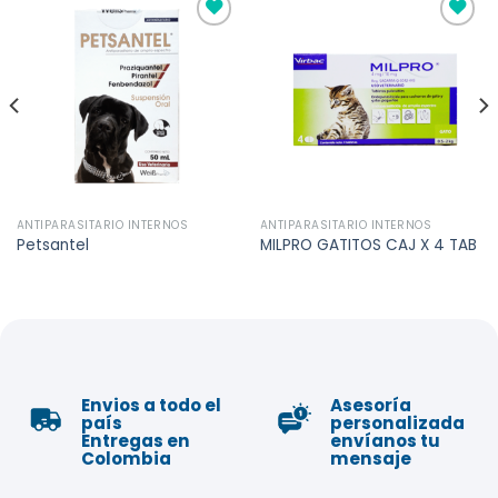
Añadir
Añadir
a la
a la
lista de
lista de
deseos
deseos
ANTIPARASITARIO INTERNOS
ANTIPARASITARIO INTERNOS
Petsantel
MILPRO GATITOS CAJ X 4 TAB
Envios a todo el
Asesoría
país
personalizada
Entregas en
envíanos tu
Colombia
mensaje