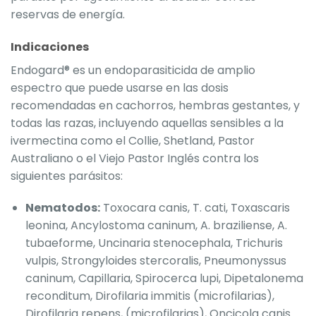
reservas de energía.
Indicaciones
Endogard® es un endoparasiticida de amplio
espectro que puede usarse en las dosis
recomendadas en cachorros, hembras gestantes, y
todas las razas, incluyendo aquellas sensibles a la
ivermectina como el Collie, Shetland, Pastor
Australiano o el Viejo Pastor Inglés contra los
siguientes parásitos:
Nematodos:
Toxocara canis, T. cati, Toxascaris
leonina, Ancylostoma caninum, A. braziliense, A.
tubaeforme, Uncinaria stenocephala, Trichuris
vulpis, Strongyloides stercoralis, Pneumonyssus
caninum, Capillaria, Spirocerca lupi, Dipetalonema
reconditum, Dirofilaria immitis (microfilarias),
Dirofilaria repens, (microfilarias), Oncicola canis.