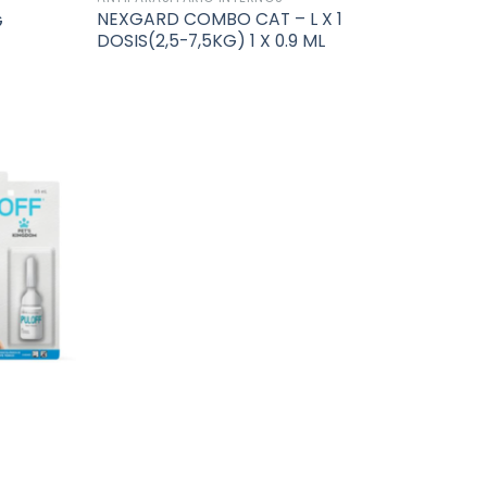
NEXGARD COMBO CAT – L X 1
G
DOSIS(2,5-7,5KG) 1 X 0.9 ML
Añadir
a la
lista de
deseos