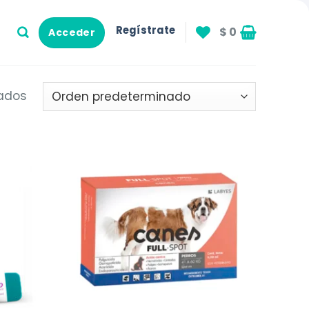
Regístrate
$
0
Acceder
tados
Añadir
Añadir
a la
a la
lista de
lista de
deseos
deseos