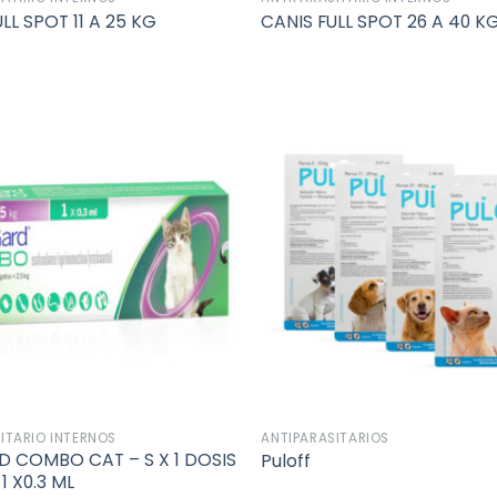
LL SPOT 11 A 25 KG
CANIS FULL SPOT 26 A 40 K
Añadir
a la
lista de
deseos
ITARIO INTERNOS
ANTIPARASITARIOS
 COMBO CAT – S X 1 DOSIS
Puloff
 1 X0.3 ML