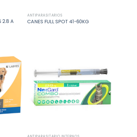
ANTIPARASITARIOS
2.8 A
CANES FULL SPOT 41-60KG
Añadir
Añadir
a la
a la
lista de
lista de
deseos
deseos
ANTIPARASITARIO INTERNOS