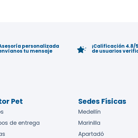
Asesoría personalizada
¡Calificación 4.8/5
envíanos tu mensaje
de usuarios verif
or Pet
Sedes Físicas
s
Medellín
pos de entrega
Marinilla
as
Apartadó