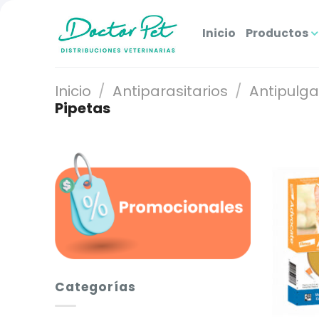
Saltar
al
Inicio
Productos
contenido
Inicio
/
Antiparasitarios
/
Antipulga
Pipetas
Categorías