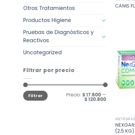
CANIS FU
Otros Tratamientos
Productos Higiene
Pruebas de Diagnósticos y
Reactivos
Uncategorized
Filtrar por precio
Precio
Precio
Precio:
$ 17.600
—
Filtrar
mínimo
máximo
$ 120.800
ANTIPARAS
NEXGARD
(2,5 KG)