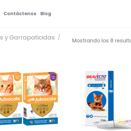
Contáctenos
Blog
s y Garrapaticidas
/
Mostrando los 8 resul
Añadir
a la
lista de
deseos