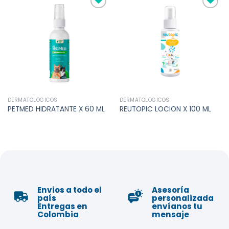
Añadir
Añadir
a la
a la
lista de
lista de
deseos
deseos
DERMATOLÓGICOS
DERMATOLÓGICOS
PETMED HIDRATANTE X 60 ML
REUTOPIC LOCION X 100 ML
Envios a todo el
Asesoría
país
personalizada
Entregas en
envíanos tu
Colombia
mensaje