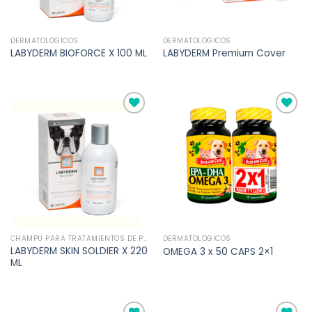
DERMATOLÓGICOS
DERMATOLÓGICOS
LABYDERM BIOFORCE X 100 ML
LABYDERM Premium Cover
Añadir
Añadir
a la
a la
lista de
lista de
deseos
deseos
CHAMPÚ PARA TRATAMIENTOS DE PIEL
DERMATOLÓGICOS
LABYDERM SKIN SOLDIER X 220
OMEGA 3 x 50 CAPS 2×1
ML