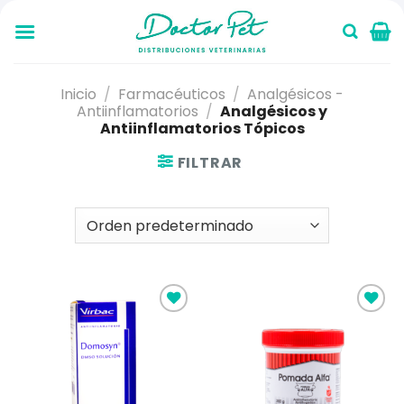
Saltar
al
contenido
Inicio
/
Farmacéuticos
/
Analgésicos -
Antiinflamatorios
/
Analgésicos y
Antiinflamatorios Tópicos
FILTRAR
Añadir
Añadir
a la
a la
lista de
lista de
deseos
deseos