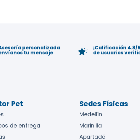
Asesoría personalizada
¡Calificación 4.8/5
envíanos tu mensaje
de usuarios verif
or Pet
Sedes Físicas
s
Medellín
pos de entrega
Marinilla
as
Apartadó