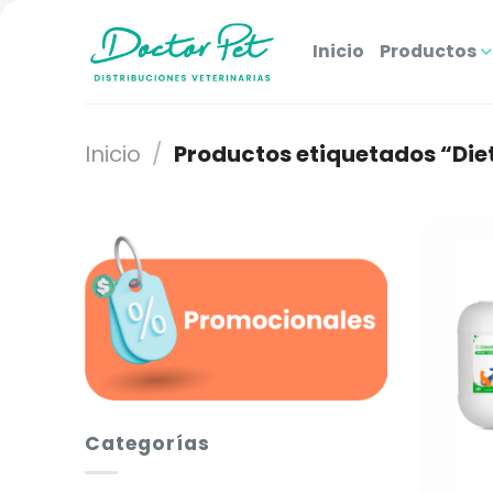
Saltar
al
Inicio
Productos
contenido
Inicio
/
Productos etiquetados “Die
Categorías