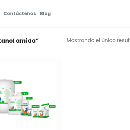
Contáctenos
Blog
tanol amida”
Mostrando el único resu
Añadir
a la
lista de
deseos