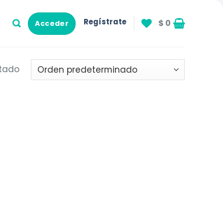
Regístrate
$
0
Acceder
ltado