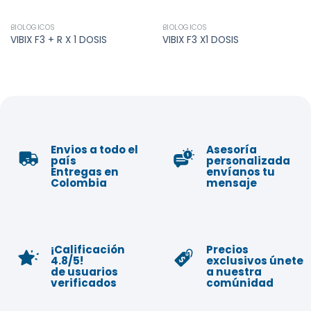
BIOLÓGICOS
BIOLÓGICOS
VIBIX F3 + R X 1 DOSIS
VIBIX F3 X1 DOSIS
Envios a todo el
Asesoría
país
personalizada
Entregas en
envíanos tu
Colombia
mensaje
¡Calificación
Precios
4.8/5!
exclusivos únete
de usuarios
a nuestra
verificados
comúnidad