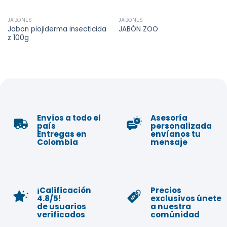
JABONES
JABONES
Jabon piojiderma insecticida
JABÓN ZOO
z 100g
Envios a todo el
Asesoría
país
personalizada
Entregas en
envíanos tu
Colombia
mensaje
¡Calificación
Precios
4.8/5!
exclusivos únete
de usuarios
a nuestra
verificados
comúnidad